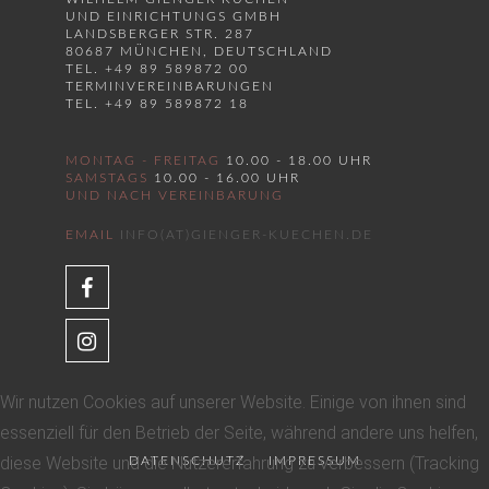
UND EINRICHTUNGS GMBH
LANDSBERGER STR. 287
80687 MÜNCHEN, DEUTSCHLAND
TEL. +49 89 589872 00
TERMINVEREINBARUNGEN
TEL. +49 89 589872 18
MONTAG - FREITAG
10.00 - 18.00 UHR
SAMSTAGS
10.00 - 16.00 UHR
UND NACH VEREINBARUNG
EMAIL
INFO(AT)GIENGER-KUECHEN.DE
Wir nutzen Cookies auf unserer Website. Einige von ihnen sind
essenziell für den Betrieb der Seite, während andere uns helfen,
diese Website und die Nutzererfahrung zu verbessern (Tracking
DATENSCHUTZ
IMPRESSUM