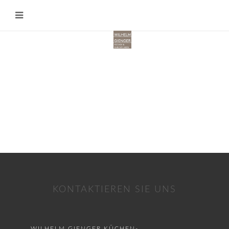
AUSSTELLUNGSKÜCHEN
Angebote auf kuechen-atlas.de
KONTAKTIEREN SIE UNS
WILHELM GIENGER KÜCHEN-